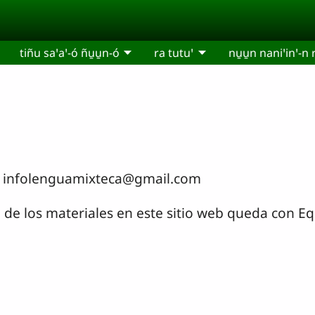
tiñu saꞌaꞌ-ó ñu̱u̱n-ó
ra tutuꞌ
nu̱u̱n naniꞌinꞌ-n
 a: infolenguamixteca@gmail.com
 de los materiales en este sitio web queda con 