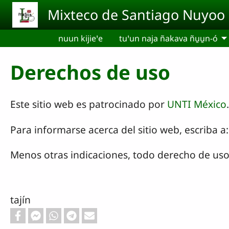
Pasar al contenido principal
Mixteco de Santiago Nuyoo
nuun kijieꞌe
tuꞌun naja ñakava ñu̱u̱n-ó
Derechos de uso
Este sitio web es patrocinado por
UNTI México
.
Para informarse acerca del sitio web, escriba
Menos otras indicaciones, todo derecho de uso
tajín