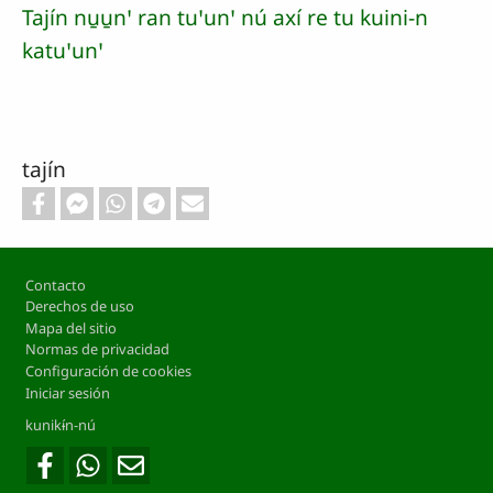
Tajín nu̱u̱nꞌ ran tuꞌunꞌ nú axí re tu kuini-n
katuꞌunꞌ
tajín
Footer
Contacto
Derechos de uso
Mapa del sitio
Normas de privacidad
Configuración de cookies
Iniciar sesión
kunikɨ́n-nú