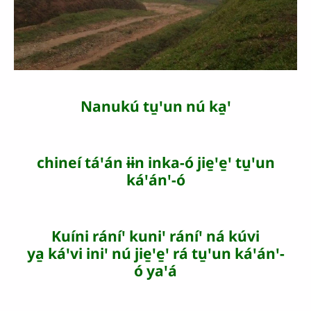
Nanukú tu̱ꞌun nú ka̱ꞌ
chineí táꞌán ɨɨn inka-ó jie̱ꞌe̱ꞌ tu̱ꞌun
káꞌánꞌ-ó
Kuíni ráníꞌ kuniꞌ ráníꞌ ná kúvi
ya̱ káꞌvi iniꞌ nú jie̱ꞌe̱ꞌ rá tu̱ꞌun káꞌánꞌ-
ó yaꞌá