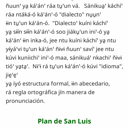
ñuunꞌ ya̱ káꞌánꞌ ráa tu̱ꞌun vá. Sánikua̱ꞌ káchíꞌ
ráa ntáká-ó káꞌánꞌ-ó "dialecto" nu̱u̱nꞌ
ɨɨn tu̱ꞌun káꞌán-ó. "Dialectoꞌ kuíni káchíꞌ
ya̱ sɨ́ɨ́n sɨ́ɨ́n káꞌánꞌ-ó soo jiáku̱ꞌun iniꞌ-ó ya̱
káꞌánꞌ ɨɨn inka-ó, jee ntu kuíni káchíꞌ ya̱ ntu
yɨ́yáꞌvi tu̱ꞌun káꞌánꞌ ñɨvɨ ñuunꞌ savíꞌ jee ntu
kúvi kuniichiꞌ iniꞌ-ó maa, sánikuáꞌ nkachiꞌ ñɨvɨ
tióꞌ ya̱ta̱ꞌ. Nɨꞌɨ rá tu̱ꞌun káꞌánꞌ-ó kúvi "idioma",
jie̱ꞌe̱ꞌ
ya̱ íyó estructura formal, ɨɨn abecedario,
rá regla ortográfica jín manera de
pronunciación.
Plan de San Luis