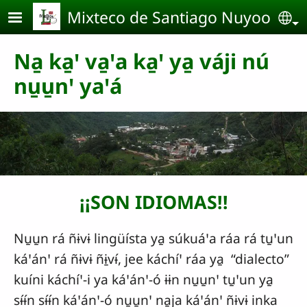
Pasar al contenido principal
Mixteco de Santiago Nuyoo
Se
Na̱ ka̱ꞌ va̱ꞌa ka̱ꞌ ya̱ váji nú
nu̱u̱nꞌ yaꞌá
¡¡SON IDIOMAS!!
Nu̱u̱n rá ñɨvɨ lingüísta ya̱ súkuáꞌa ráa rá tu̱ꞌun
káꞌánꞌ rá ñɨvɨ ñɨ̱vɨ́, jee káchíꞌ ráa ya̱ “dialecto”
kuíni káchíꞌ-i ya káꞌánꞌ-ó ɨɨn nu̱u̱nꞌ tu̱ꞌun ya̱
sɨ́ɨ́n sɨ́ɨ́n káꞌánꞌ-ó nu̱u̱nꞌ na̱ja káꞌánꞌ ñɨvɨ inka